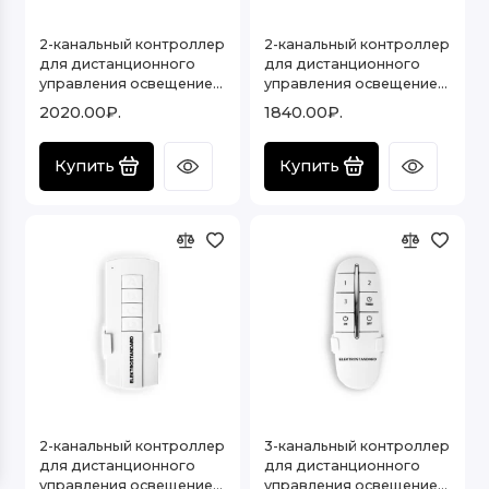
Серия DMX 512
2-канальный контроллер
2-канальный контроллер
для дистанционного
для дистанционного
управления освещением
управления освещением
Серия EXCELLENT
16001/02
16002/02
2020.00₽.
1840.00₽.
Серия KNX
Купить
Купить
Серия SMART
Серия SPI
Серия TRIAC
Серия TUYA
Усилители сигнала для контроллеров и
диммеров
2-канальный контроллер
3-канальный контроллер
Показать все
для дистанционного
для дистанционного
управления освещением
управления освещением