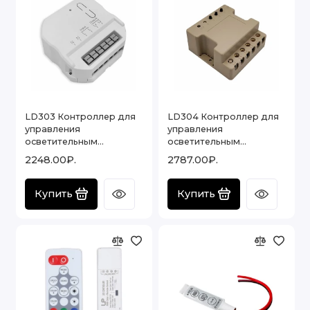
LD303 Контроллер для
LD304 Контроллер для
управления
управления
осветительным
осветительным
оборудованием на 2
оборудованием на 3
2248.00₽.
2787.00₽.
канала, радиочастотный
канала, радиочастотный
2.6А канал , 48531
2.6А на канал, AC230V,
50HZ , 48532
Купить
Купить