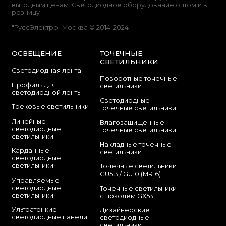
выгодным ценам. Светодиодное оборудование оптом и в
розницу .
"РуссЭлектро" Москва © 2014-2024
ОСВЕЩЕНИЕ
ТОЧЕЧНЫЕ
СВЕТИЛЬНИКИ
Светодиодная лента
Поворотные точечные
Профиль для
светильники
светодиодной ленты
Cветодиодные
Трековые светильники
точечные светильники
Линейные
Влагозащищенные
светодиодные
точечные светильники
светильники
Накладные точечные
Карданные
светильники
светодиодные
светильники
Точечные светильники
GU5.3 / GU10 (MR16)
Управляемые
светодиодные
Точечные светильники
светильники
с цоколем GX53
Ультратонкие
Дизайнерские
светодиодные панели
светодиодные
светильники