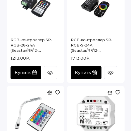
RGB-контроллер SR-
RGB-контроллер SR-
RGB-28-24A
RGB-S-24A
(Seastar/RF/12-
(Seastar/RF/12-
24V/24A/288-576W/ID/28
24V/24A/288-
1213.00₽.
1713.00₽.
кн.)
576W/ID/Sens)
Купить
Купить