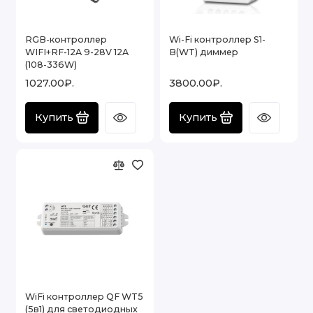
RGB-контроллер
Wi-Fi контроллер S1-
WIFI+RF-12A 9-28V 12A
B(WT) диммер
(108-336W)
1027.00₽.
3800.00₽.
Купить
Купить
WiFi контроллер QF WT5
(5в1) для светодиодных