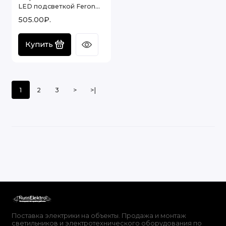
LED подсветкой Feron
CD4023 потолочный
505.00₽.
GX53 без лампы
прозрачный , 29476
Купить
1
2
3
>
>|
Поставка электрики на объекты. Продажа и монтаж
светильников и электротехнического оборудования по