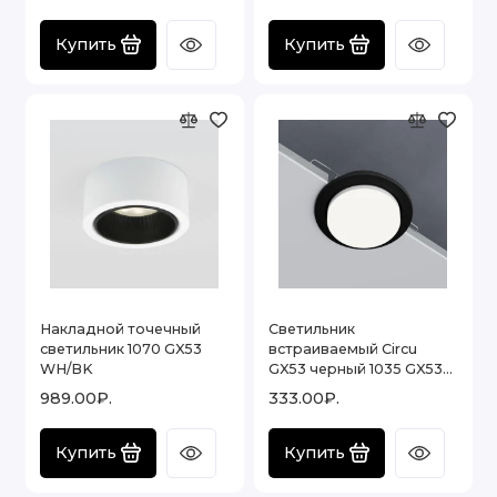
Купить
Купить
Накладной точечный
Светильник
светильник 1070 GX53
встраиваемый Circu
WH/BK
GX53 черный 1035 GX53
WH
989.00₽.
333.00₽.
Купить
Купить