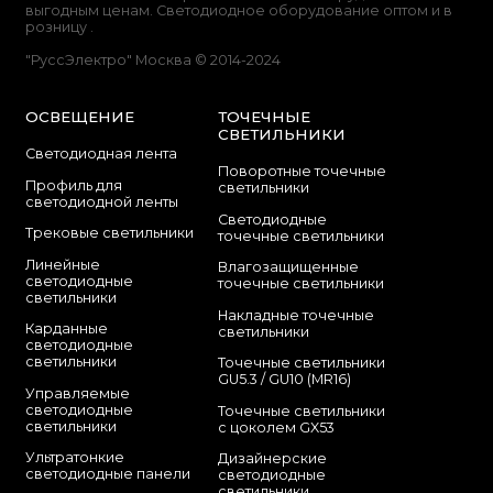
выгодным ценам. Светодиодное оборудование оптом и в
розницу .
"РуссЭлектро" Москва © 2014-2024
ОСВЕЩЕНИЕ
ТОЧЕЧНЫЕ
СВЕТИЛЬНИКИ
Светодиодная лента
Поворотные точечные
Профиль для
светильники
светодиодной ленты
Cветодиодные
Трековые светильники
точечные светильники
Линейные
Влагозащищенные
светодиодные
точечные светильники
светильники
Накладные точечные
Карданные
светильники
светодиодные
светильники
Точечные светильники
GU5.3 / GU10 (MR16)
Управляемые
светодиодные
Точечные светильники
светильники
с цоколем GX53
Ультратонкие
Дизайнерские
светодиодные панели
светодиодные
светильники