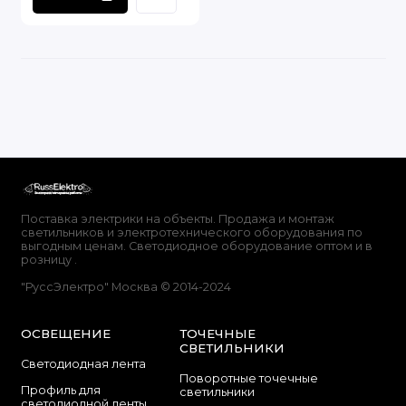
Поставка электрики на объекты. Продажа и монтаж
светильников и электротехнического оборудования по
выгодным ценам. Светодиодное оборудование оптом и в
розницу .
"РуссЭлектро" Москва © 2014-2024
ОСВЕЩЕНИЕ
ТОЧЕЧНЫЕ
СВЕТИЛЬНИКИ
Светодиодная лента
Поворотные точечные
Профиль для
светильники
светодиодной ленты