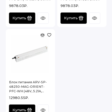
(Arlight, IP20 Пластик, 5
(Arlight, IP20 Пластик, 5
Адаптеры для светильников AC/DC
9878.03₽.
9878.03₽.
лет)
лет)
Показать все
Купить
Купить
Блок питания ARV-SP-
48250-MAG-ORIENT-
PFC-WH (48V, 5.21A,
250W) (Arlight, IP20
12980.55₽.
Пластик, 5 лет)
Купить