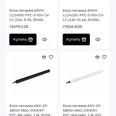
Блок питания ARPV-
Блок питания ARPV-
Блоки питания 5V
LG24150-PFC-0-10V-CV-
LG24250-PFC-0-10V-CV-
CC (24V, 6.3A, 150W)
CC (24V, 10.4A, 250W)
Диммируемые блоки питания AC/DC
(Arlight, IP67 Металл, 5
(Arlight, IP67 Металл, 5
13479.02₽.
17656.90₽.
лет)
лет)
Драйвер для светодиодного светильника
Купить
Купить
Специализированные источники питания
ЭПРА
AC/DC блоки питания для мощных
светодиодов
AC/DC регулируемые источники
напряжения
DC/DC блоки питания
Блок питания ARV-SP-
Блок питания ARV-SP-
Аварийные блоки питания
48100-MAG-ORIENT-
48100-MAG-ORIENT-
PFC-BK (48V, 2.1A, 100W)
PFC-WH (48V, 2.1A, 100W)