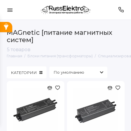
MAGnetic [питание магнитных
Блок питания на DIN рейку
систем]
5 товаров
Блоки питания (герметичные) ip66
Главная
Блоки питания (трансформаторы)
Специализирова
Блоки питания (герметичные) ip67
КАТЕГОРИИ
Блоки питания (негерметичные) ip20
Блоки питания 12V
Блоки питания 24V
Блоки питания 36V
Блоки питания 48V