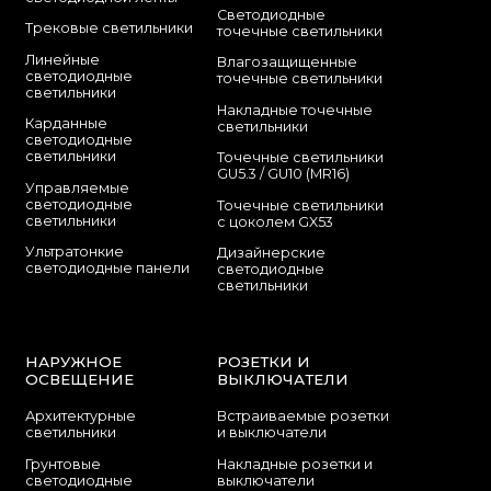
Cветодиодные
Трековые светильники
точечные светильники
Линейные
Влагозащищенные
светодиодные
точечные светильники
светильники
Накладные точечные
Карданные
светильники
светодиодные
светильники
Точечные светильники
GU5.3 / GU10 (MR16)
Управляемые
светодиодные
Точечные светильники
светильники
с цоколем GX53
Ультратонкие
Дизайнерские
светодиодные панели
светодиодные
светильники
НАРУЖНОЕ
РОЗЕТКИ И
ОСВЕЩЕНИЕ
ВЫКЛЮЧАТЕЛИ
Архитектурные
Встраиваемые розетки
светильники
и выключатели
Грунтовые
Накладные розетки и
светодиодные
выключатели